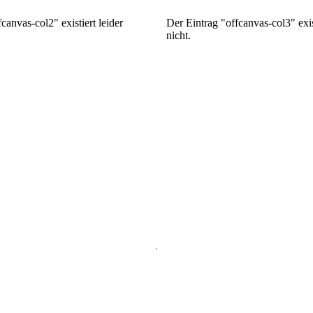
canvas-col2" existiert leider
Der Eintrag "offcanvas-col3" exist
nicht.