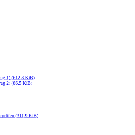
rag 1)
(612,8 KiB)
rag 2)
(86,5 KiB)
erprüfen
(311,9 KiB)