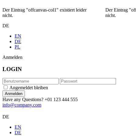
Der Eintrag "offcanvas-col1" existiert leider
Der Eintrag "off
nicht.
nicht.
DE
EN
DE
PL
Anmelden
LOGIN
Angemeldet bleiben
Have any Questions?
+01 123 444 555
info@company.com
DE
EN
DE