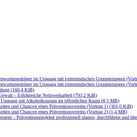
rtungsträger im Umgang mit extremistischen Gruppierungen (Vort
rtungsträger im Umgang mit extremistischen Gruppierungen (Vort
ldung
(160,4 KiB)
walt – Erfolgreiche Netzwerkarbeit
(793,2 KiB)
mgang mit Alkoholkonsum im öffentlichen Raum
(8,5 MB)
en und Chancen eines Präventionsvereins (Vortrag 1)
(301,0 KiB)
en und Chancen eines Präventionsvereins (Vortrag 2)
(1,4 MB)
 Präventionsprojekte professionell planen, durchführen und üb